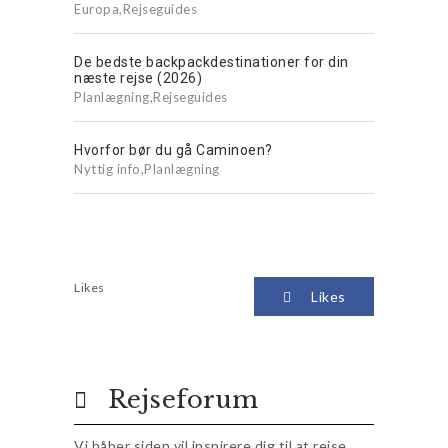
Europa
,
Rejseguides
De bedste backpackdestinationer for din
næste rejse (2026)
Planlægning
,
Rejseguides
Hvorfor bør du gå Caminoen?
Nyttig info
,
Planlægning
Likes
Likes
Rejseforum
Vi håber siden vil inspirere dig til at rejse