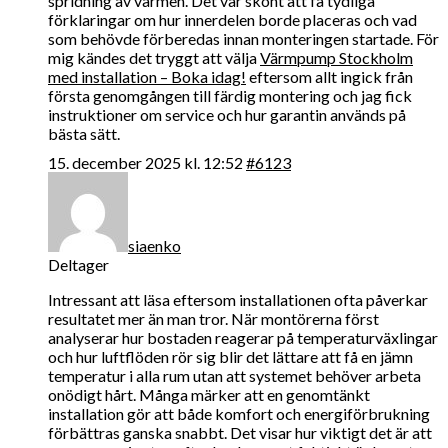
spridning av värmen. Det var skönt att få tydliga
förklaringar om hur innerdelen borde placeras och vad
som behövde förberedas innan monteringen startade. För
mig kändes det tryggt att välja
Värmpump Stockholm
med installation – Boka idag!
eftersom allt ingick från
första genomgången till färdig montering och jag fick
instruktioner om service och hur garantin används på
bästa sätt.
15. december 2025 kl. 12:52
#6123
siaenko
Deltager
Intressant att läsa eftersom installationen ofta påverkar
resultatet mer än man tror. När montörerna först
analyserar hur bostaden reagerar på temperaturväxlingar
och hur luftflöden rör sig blir det lättare att få en jämn
temperatur i alla rum utan att systemet behöver arbeta
onödigt hårt. Många märker att en genomtänkt
installation gör att både komfort och energiförbrukning
förbättras ganska snabbt. Det visar hur viktigt det är att