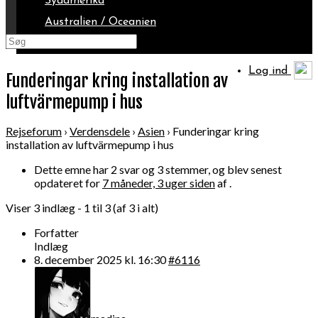
Sydamerika
Australien / Oceanien
Arktis
Log ind
Funderingar kring installation av
luftvärmepump i hus
Rejseforum
›
Verdensdele
›
Asien
›
Funderingar kring
installation av luftvärmepump i hus
Dette emne har 2 svar og 3 stemmer, og blev senest
opdateret for
7 måneder, 3 uger siden
af .
Viser 3 indlæg - 1 til 3 (af 3 i alt)
Forfatter
Indlæg
8. december 2025 kl. 16:30
#6116