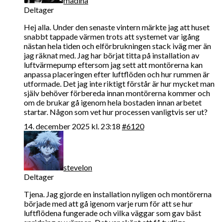
madina
Deltager
Hej alla. Under den senaste vintern märkte jag att huset
snabbt tappade värmen trots att systemet var igång
nästan hela tiden och elförbrukningen stack iväg mer än
jag räknat med. Jag har börjat titta på installation av
luftvärmepump eftersom jag sett att montörerna kan
anpassa placeringen efter luftflöden och hur rummen är
utformade. Det jag inte riktigt förstår är hur mycket man
själv behöver förbereda innan montörerna kommer och
om de brukar gå igenom hela bostaden innan arbetet
startar. Någon som vet hur processen vanligtvis ser ut?
14. december 2025 kl. 23:18
#6120
stevelon
Deltager
Tjena. Jag gjorde en installation nyligen och montörerna
började med att gå igenom varje rum för att se hur
luftflödena fungerade och vilka väggar som gav bäst