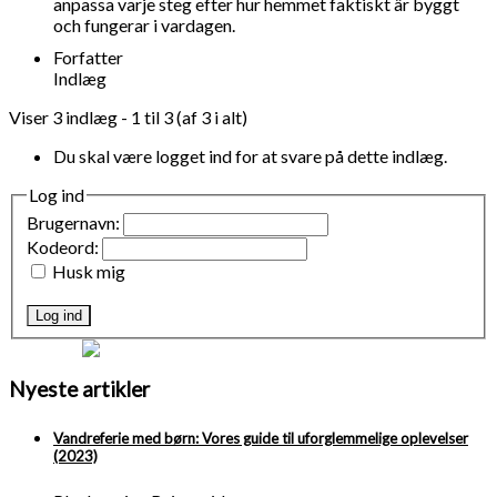
anpassa varje steg efter hur hemmet faktiskt är byggt
och fungerar i vardagen.
Forfatter
Indlæg
Viser 3 indlæg - 1 til 3 (af 3 i alt)
Du skal være logget ind for at svare på dette indlæg.
Log ind
Brugernavn:
Kodeord:
Husk mig
Log ind
Nyeste artikler
Vandreferie med børn: Vores guide til uforglemmelige oplevelser
(2023)