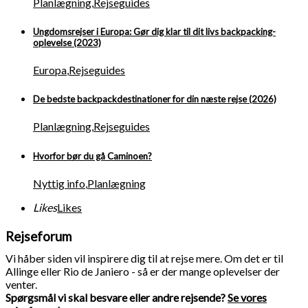
Planlægning
,
Rejseguides
Ungdomsrejser i Europa: Gør dig klar til dit livs backpacking-
oplevelse (2023)
Europa
,
Rejseguides
De bedste backpackdestinationer for din næste rejse (2026)
Planlægning
,
Rejseguides
Hvorfor bør du gå Caminoen?
Nyttig info
,
Planlægning
Likes
Likes
Rejseforum
Vi håber siden vil inspirere dig til at rejse mere. Om det er til
Allinge eller Rio de Janiero - så er der mange oplevelser der
venter.
Spørgsmål vi skal besvare eller andre rejsende?
Se vores