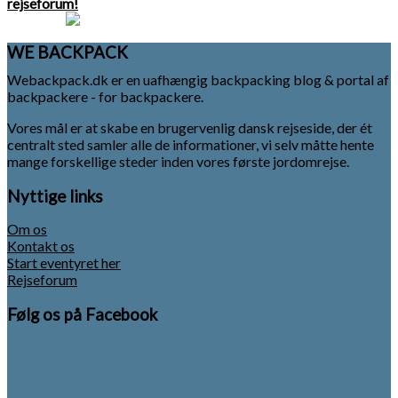
rejseforum!
WE BACKPACK
Webackpack.dk er en uafhængig backpacking blog & portal af
backpackere - for backpackere.
Vores mål er at skabe en brugervenlig dansk rejseside, der ét
centralt sted samler alle de informationer, vi selv måtte hente
mange forskellige steder inden vores første jordomrejse.
Nyttige links
Om os
Kontakt os
Start eventyret her
Rejseforum
Følg os på Facebook