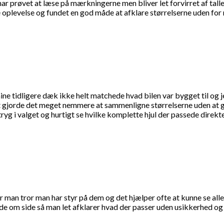
har prøvet at læse på mærkningerne men bliver let forvirret af talle
 oplevelse og fundet en god måde at afklare størrelserne uden for
e tidligere dæk ikke helt matchede hvad bilen var bygget til og je
t gjorde det meget nemmere at sammenligne størrelserne uden at gæ
yg i valget og hurtigt se hvilke komplette hjul der passede direkt
år man tror man har styr på dem og det hjælper ofte at kunne se all
e om side så man let afklarer hvad der passer uden usikkerhed og d