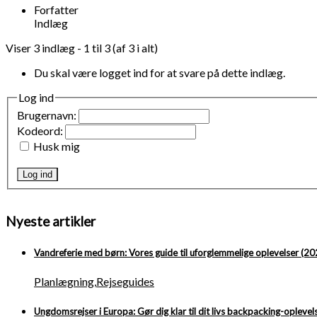
Forfatter
Indlæg
Viser 3 indlæg - 1 til 3 (af 3 i alt)
Du skal være logget ind for at svare på dette indlæg.
Log ind
Brugernavn:
Kodeord:
Husk mig
Log ind
Nyeste artikler
Vandreferie med børn: Vores guide til uforglemmelige oplevelser (20
Planlægning
,
Rejseguides
Ungdomsrejser i Europa: Gør dig klar til dit livs backpacking-oplevel