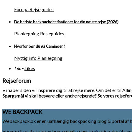
Europa
,
Rejseguides
De bedste backpackdestinationer for din næste rejse (2026)
Planlægning
,
Rejseguides
Hvorfor bør du gå Caminoen?
Nyttig info
,
Planlægning
Likes
Likes
Rejseforum
Vi håber siden vil inspirere dig til at rejse mere. Om det er til All
Spørgsmål vi skal besvare eller andre rejsende?
Se vores rejsefo
WE BACKPACK
Webackpack.dk er en uafhængig backpacking blog & portal af 
Vores mål er at skabe en brugervenlig dansk rejseside, der ét cen