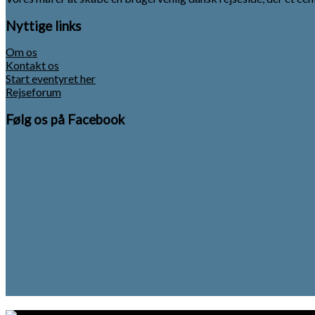
Nyttige links
Om os
Kontakt os
Start eventyret her
Rejseforum
Følg os på Facebook