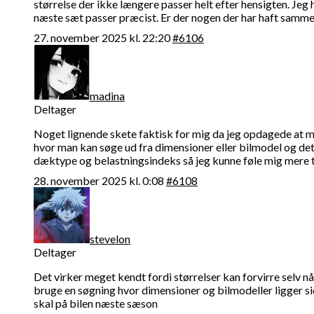
størrelse der ikke længere passer helt efter hensigten. Jeg 
næste sæt passer præcist. Er der nogen der har haft samme
27. november 2025 kl. 22:20
#6106
madina
Deltager
Noget lignende skete faktisk for mig da jeg opdagede at min
hvor man kan søge ud fra dimensioner eller bilmodel og de
dæktype og belastningsindeks så jeg kunne føle mig mere tr
28. november 2025 kl. 0:08
#6108
stevelon
Deltager
Det virker meget kendt fordi størrelser kan forvirre selv n
bruge en søgning hvor dimensioner og bilmodeller ligger sid
skal på bilen næste sæson