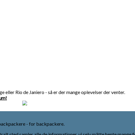
inge eller Rio de Janiero - så er der mange oplevelser der venter.
rum!
backpackere - for backpackere.
tralt sted samler alle de informationer, vi selv måtte hente mange f