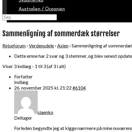
Sydamerika
Australien / Oceanien
Arktis
Sammenligning af sommerdæk størrelser
Rejseforum
›
Verdensdele
›
Asien
›
Sammenligning af sommerdæk
Dette emne har 2 svar og 3 stemmer, og blev senest opdate
Viser 3 indlæg - 1 til 3 (af 3 i alt)
Forfatter
Indlæg
26. november 2025 kl. 21:22
#6104
siaenko
Deltager
Forleden begyndte jeg at kigge nærmere på mine nuværende 