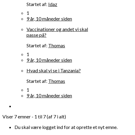
Startet af:
Idaz
1
9 år, 10 måneder siden
Vaccinationer og andet vi skal
passe på?
Startet af:
Thomas
1
9 år, 10 måneder siden
Hvad skal vi se i Tanzania?
Startet af:
Thomas
1
9 år, 10 måneder siden
Viser 7 emner - 1 til 7 (af 7 i alt)
Du skal være logget ind for at oprette et nyt emne.