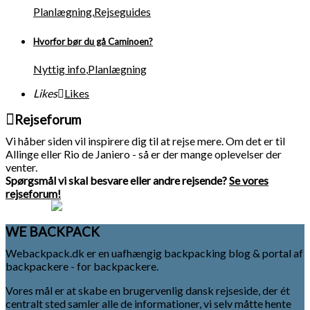
Planlægning
,
Rejseguides
Hvorfor bør du gå Caminoen?
Nyttig info
,
Planlægning
Likes
Likes
Rejseforum
Vi håber siden vil inspirere dig til at rejse mere. Om det er til
Allinge eller Rio de Janiero - så er der mange oplevelser der
venter.
Spørgsmål vi skal besvare eller andre rejsende?
Se vores
rejseforum!
WE BACKPACK
Webackpack.dk er en uafhængig backpacking blog & portal af
backpackere - for backpackere.
Vores mål er at skabe en brugervenlig dansk rejseside, der ét
centralt sted samler alle de informationer, vi selv måtte hente