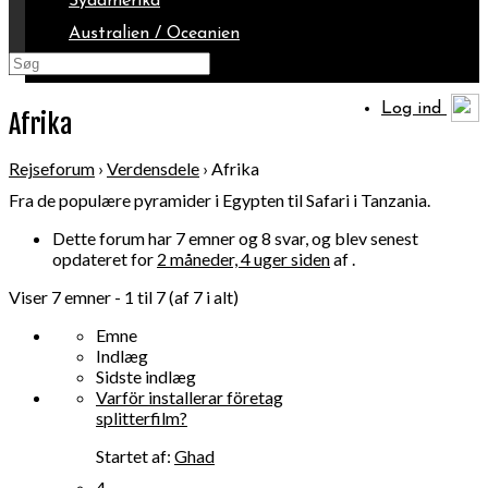
Sydamerika
Australien / Oceanien
Arktis
Log ind
Afrika
Rejseforum
›
Verdensdele
›
Afrika
Fra de populære pyramider i Egypten til Safari i Tanzania.
Dette forum har 7 emner og 8 svar, og blev senest
opdateret for
2 måneder, 4 uger siden
af .
Viser 7 emner - 1 til 7 (af 7 i alt)
Emne
Indlæg
Sidste indlæg
Varför installerar företag
splitterfilm?
Startet af:
Ghad
4