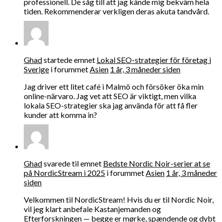
professionell. De såg till att jag kände mig bekväm hela
tiden. Rekommenderar verkligen deras akuta tandvård.
Ghad
startede emnet
Lokal SEO-strategier för företag i
Sverige
i forummet
Asien
1 år, 3 måneder siden
Jag driver ett litet café i Malmö och försöker öka min
online-närvaro. Jag vet att SEO är viktigt, men vilka
lokala SEO-strategier ska jag använda för att få fler
kunder att komma in?
Ghad
svarede til emnet
Bedste Nordic Noir-serier at se
på NordicStream i 2025
i forummet
Asien
1 år, 3 måneder
siden
Velkommen til NordicStream! Hvis du er til Nordic Noir,
vil jeg klart anbefale Kastanjemanden og
Efterforskningen — begge er mørke, spændende og dybt