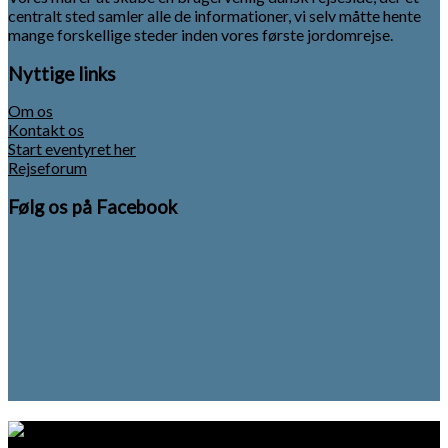
centralt sted samler alle de informationer, vi selv måtte hente
mange forskellige steder inden vores første jordomrejse.
Nyttige links
Om os
Kontakt os
Start eventyret her
Rejseforum
Følg os på Facebook