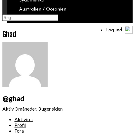
Sydamerika
Australien / Oceanien
Arktis
Log ind
Ghad
@ghad
Aktiv 3 måneder, 3 uger siden
Aktivitet
Profil
Fora