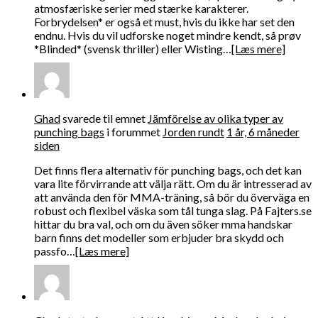
atmosfæriske serier med stærke karakterer.
Forbrydelsen* er også et must, hvis du ikke har set den
endnu. Hvis du vil udforske noget mindre kendt, så prøv
*Blinded* (svensk thriller) eller Wisting…
[Læs mere]
Ghad
svarede til emnet
Jämförelse av olika typer av
punching bags
i forummet
Jorden rundt
1 år, 6 måneder
siden
Det finns flera alternativ för punching bags, och det kan
vara lite förvirrande att välja rätt. Om du är intresserad av
att använda den för MMA-träning, så bör du överväga en
robust och flexibel väska som tål tunga slag. På Fajters.se
hittar du bra val, och om du även söker mma handskar
barn finns det modeller som erbjuder bra skydd och
passfo…
[Læs mere]