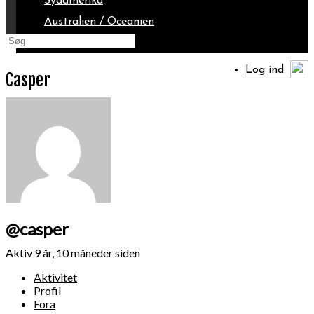
Sydamerika
Australien / Oceanien
Arktis
Log ind
Casper
@casper
Aktiv 9 år, 10 måneder siden
Aktivitet
Profil
Fora