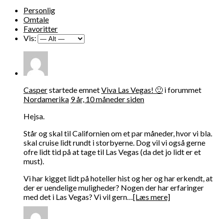
Personlig
Omtale
Favoritter
Vis:
Casper
startede emnet
Viva Las Vegas! 🙂
i forummet
Nordamerika
9 år, 10 måneder siden
Hejsa.
Står og skal til Californien om et par måneder, hvor vi bla.
skal cruise lidt rundt i storbyerne. Dog vil vi også gerne
ofre lidt tid på at tage til Las Vegas (da det jo lidt er et
must).
Vi har kigget lidt på hoteller hist og her og har erkendt, at
der er uendelige muligheder? Nogen der har erfaringer
med det i Las Vegas? Vi vil gern…
[Læs mere]