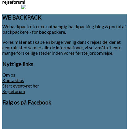
rejseforum!
WE BACKPACK
Webackpack.dk er en uafhængig backpacking blog & portal af
backpackere - for backpackere.
Vores mål er at skabe en brugervenlig dansk rejseside, der ét
centralt sted samler alle de informationer, vi selv måtte hente
mange forskellige steder inden vores første jordomrejse.
Nyttige links
Om os
Kontakt os
Start eventyret her
Rejseforum
Følg os på Facebook