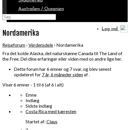
Sydamerika
Australien / Oceanien
Arktis
Log ind
Nordamerika
Rejseforum
›
Verdensdele
›
Nordamerika
Fra det kolde Alaska, det naturskønne Canada til The Land of
the Free. Del dine erfaringer eller viden med os andre lige her.
Dette forum har 6 emner og 7 svar, og blev senest
opdateret for
7 år, 6 måneder siden
af .
Viser 6 emner - 1 til 6 (af 6 i alt)
Emne
Indlæg
Sidste indlæg
Costa Rica med kæresten
Startet af:
Claus
2