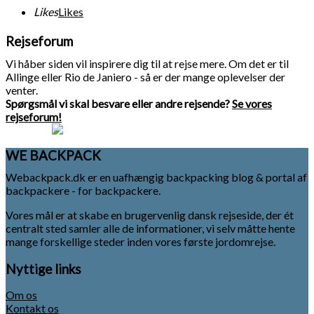
Likes
Likes
Rejseforum
Vi håber siden vil inspirere dig til at rejse mere. Om det er til
Allinge eller Rio de Janiero - så er der mange oplevelser der
venter.
Spørgsmål vi skal besvare eller andre rejsende?
Se vores
rejseforum!
WE BACKPACK
Webackpack.dk er en uafhængig backpacking blog & portal af
backpackere - for backpackere.
Vores mål er at skabe en brugervenlig dansk rejseside, der ét
centralt sted samler alle de informationer, vi selv måtte hente
mange forskellige steder inden vores første jordomrejse.
Nyttige links
Om os
Kontakt os