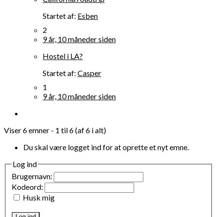
Startet af:
Esben
2
9 år, 10 måneder siden
Hostel i LA?
Startet af:
Casper
1
9 år, 10 måneder siden
Viser 6 emner - 1 til 6 (af 6 i alt)
Du skal være logget ind for at oprette et nyt emne.
Log ind
Brugernavn:
Kodeord:
Husk mig
Log ind