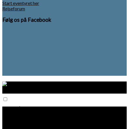
Start eventyret her
Rejseforum
Følg os på Facebook
Start her
Rejseforum
Planlægning
Rejseguides
Tips