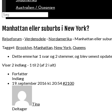
Sydamerika
Australien / Oceanien
Arktis
Manhattan eller suburbs i New York?
Rejseforum
›
Verdensdele
›
Nordamerika
›
Manhattan eller subu
Tagget:
Brooklyn
,
Manhattan
,
New York
,
Queens
Dette emne har 1 svar og 2 stemmer, og blev senest opdate
Viser 2 indlæg - 1 til 2 (af 2 i alt)
Forfatter
Indlæg
19. september 2016 kl. 20:54
#2100
Tina
Deltager