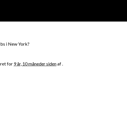
rbs i New York?
ret for
9 år, 10 måneder siden
af .