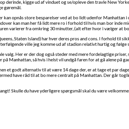
 op derinde, kigge ud af vinduet og se/opleve den travle New Yorke
nge gøremål.
. Der kan opnås store besparelser ved at bo lidt udenfor Manhattan 
over kan man her få lidt mere ro i forhold til hvis man bor inde mi
turen varierer fra omkring 30 minutter, (alt efter hvor i vælger at
ns, Staten Island) har hver deres pros and cons. I forhold til sik
terfølgende ville jeg komme ud af stadion relativt hurtig og følg
timale valg. Her er der dog også steder med mere fordelagtige prise
r på Manhattan, så hvis i helst vil undgå faren for at gå alene på gad
en et godt alternativ til at være 14 dage der, er at tage et par da
ermed have råd til at bo mere centralt på Manhattan. Der går toglin
 langt! Skulle du have yderligere spørgsmål skal du være velkommen