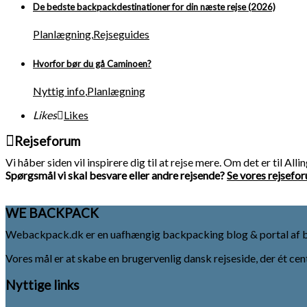
De bedste backpackdestinationer for din næste rejse (2026)
Planlægning
,
Rejseguides
Hvorfor bør du gå Caminoen?
Nyttig info
,
Planlægning
Likes
Likes
Rejseforum
Vi håber siden vil inspirere dig til at rejse mere. Om det er til All
Spørgsmål vi skal besvare eller andre rejsende?
Se vores rejsefo
WE BACKPACK
Webackpack.dk er en uafhængig backpacking blog & portal af 
Vores mål er at skabe en brugervenlig dansk rejseside, der ét cen
Nyttige links