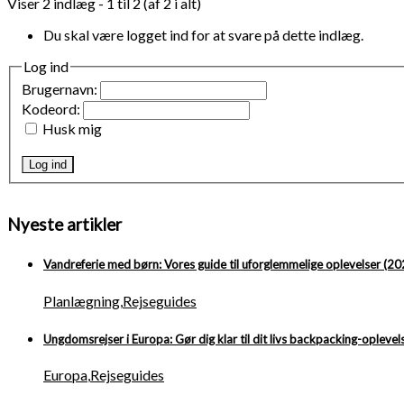
Viser 2 indlæg - 1 til 2 (af 2 i alt)
Du skal være logget ind for at svare på dette indlæg.
Log ind
Brugernavn:
Kodeord:
Husk mig
Log ind
Nyeste artikler
Vandreferie med børn: Vores guide til uforglemmelige oplevelser (20
Planlægning
,
Rejseguides
Ungdomsrejser i Europa: Gør dig klar til dit livs backpacking-oplevel
Europa
,
Rejseguides