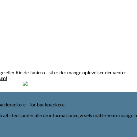
inge eller Rio de Janiero - så er der mange oplevelser der venter.
rum!
backpackere - for backpackere.
tralt sted samler alle de informationer, vi selv måtte hente mange f