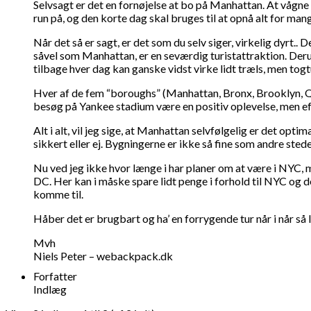
Selvsagt er det en fornøjelse at bo på Manhattan. At vågne
run på, og den korte dag skal bruges til at opnå alt for ma
Når det så er sagt, er det som du selv siger, virkelig dyrt.
såvel som Manhattan, er en seværdig turistattraktion. Derud
tilbage hver dag kan ganske vidst virke lidt træls, men tog
Hver af de fem “boroughs” (Manhattan, Bronx, Brooklyn, Quee
besøg på Yankee stadium være en positiv oplevelse, men ef
Alt i alt, vil jeg sige, at Manhattan selvfølgelig er det op
sikkert eller ej. Bygningerne er ikke så fine som andre stede
Nu ved jeg ikke hvor længe i har planer om at være i NYC, m
DC. Her kan i måske spare lidt penge i forhold til NYC og d
komme til.
Håber det er brugbart og ha’ en forrygende tur når i når så
Mvh
Niels Peter – webackpack.dk
Forfatter
Indlæg