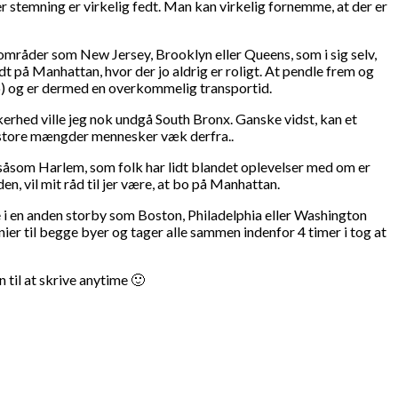
r stemning er virkelig fedt. Man kan virkelig fornemme, at der er
i områder som New Jersey, Brooklyn eller Queens, som i sig selv,
dt på Manhattan, hvor der jo aldrig er roligt. At pendle frem og
 bo) og er dermed en overkommelig transportid.
kerhed ville jeg nok undgå South Bronx. Ganske vidst, kan et
e store mængder mennesker væk derfra..
r, såsom Harlem, som folk har lidt blandet oplevelser med om er
en, vil mit råd til jer være, at bo på Manhattan.
ge i en anden storby som Boston, Philadelphia eller Washington
ier til begge byer og tager alle sammen indenfor 4 timer i tog at
 til at skrive anytime 🙂