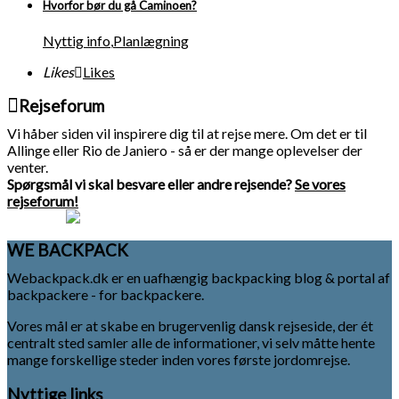
Hvorfor bør du gå Caminoen?
Nyttig info
,
Planlægning
Likes
Likes
Rejseforum
Vi håber siden vil inspirere dig til at rejse mere. Om det er til
Allinge eller Rio de Janiero - så er der mange oplevelser der
venter.
Spørgsmål vi skal besvare eller andre rejsende?
Se vores
rejseforum!
WE BACKPACK
Webackpack.dk er en uafhængig backpacking blog & portal af
backpackere - for backpackere.
Vores mål er at skabe en brugervenlig dansk rejseside, der ét
centralt sted samler alle de informationer, vi selv måtte hente
mange forskellige steder inden vores første jordomrejse.
Nyttige links