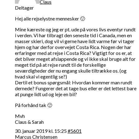
Claus
Deltager
Hej alle rejselystne mennesker 🙂
Mine kæreste og jeg er pt. ude på vores livs eventyr rundt
i verden. Vi har tilbragt den seneste tid i Canada, men en
masser skieri, dog vil vi gerne have lidt varme før vi tager
hjem og har derfor overvejet Costa Rica. Nogen der har
erfaringer med at rejse i Costa Rica? Vigtigt for os er, at
det bliver meget afslappende og vi ikke skal bruge alt for
meget tid på at rejse rundt til de forskellige
seværdigheder der nu engang skulle tiltrække os. (og
hvad skal vi egentlig se?)
Dertil et bonus spørgsmål: Hvordan kommer man rundt
dernede? Fungerer det at tage bus eller er det lettest bare
at punge lidt ud og leje en bil?
På forhånd tak 🙂
Mvh
Claus & Sarah
30. januar 2019 kl. 15:25
#5601
Marcus Christensen