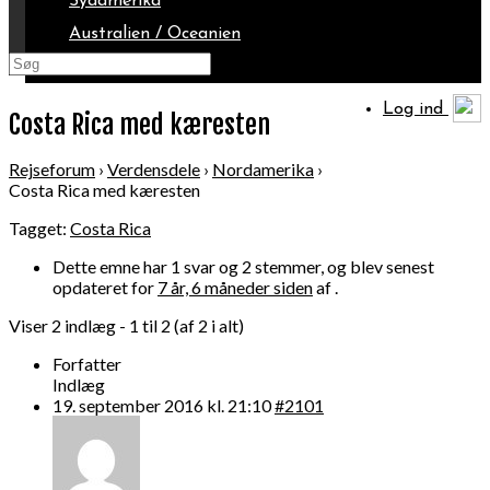
Sydamerika
Australien / Oceanien
Arktis
Log ind
Costa Rica med kæresten
Rejseforum
›
Verdensdele
›
Nordamerika
›
Costa Rica med kæresten
Tagget:
Costa Rica
Dette emne har 1 svar og 2 stemmer, og blev senest
opdateret for
7 år, 6 måneder siden
af .
Viser 2 indlæg - 1 til 2 (af 2 i alt)
Forfatter
Indlæg
19. september 2016 kl. 21:10
#2101