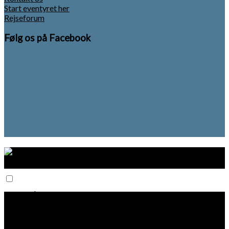
Start eventyret her
Rejseforum
Følg os på Facebook
Start her
Rejseforum
Planlægning
Rejseguides
Tips