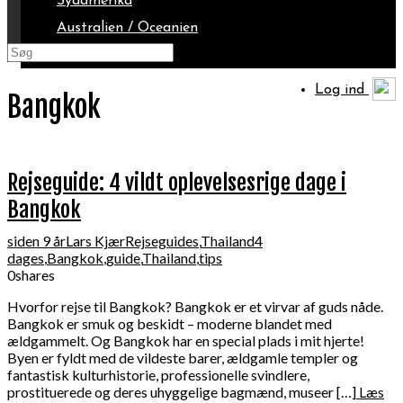
Sydamerika
Australien / Oceanien
Arktis
Log ind
Bangkok
Rejseguide: 4 vildt oplevelsesrige dage i
Bangkok
siden 9 år
Lars Kjær
Rejseguides
,
Thailand
4
dages
,
Bangkok
,
guide
,
Thailand
,
tips
0
shares
Hvorfor rejse til Bangkok? Bangkok er et virvar af guds nåde.
Bangkok er smuk og beskidt – moderne blandet med
ældgammelt. Og Bangkok har en special plads i mit hjerte!
Byen er fyldt med de vildeste barer, ældgamle templer og
fantastisk kulturhistorie, professionelle svindlere,
prostituerede og deres uhyggelige bagmænd, museer […]
Læs