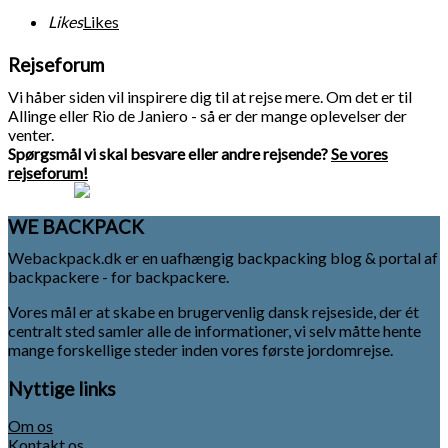
Likes
Likes
Rejseforum
Vi håber siden vil inspirere dig til at rejse mere. Om det er til
Allinge eller Rio de Janiero - så er der mange oplevelser der
venter.
Spørgsmål vi skal besvare eller andre rejsende?
Se vores
rejseforum!
WE BACKPACK
Webackpack.dk er en uafhængig backpacking blog & portal af
backpackere - for backpackere.
Vores mål er at skabe en brugervenlig dansk rejseside, der ét
centralt sted samler alle de informationer, vi selv måtte hente
mange forskellige steder inden vores første jordomrejse.
Nyttige links
Om os
Kontakt os