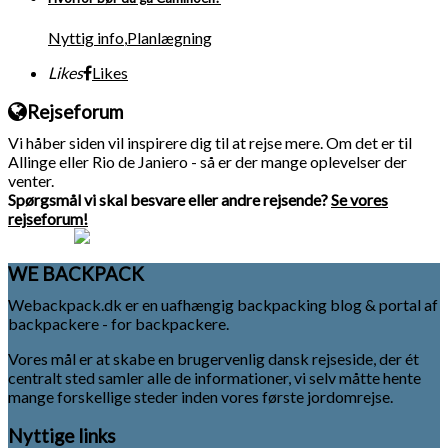
Nyttig info
,
Planlægning
Likes
Likes
Rejseforum
Vi håber siden vil inspirere dig til at rejse mere. Om det er til
Allinge eller Rio de Janiero - så er der mange oplevelser der
venter.
Spørgsmål vi skal besvare eller andre rejsende?
Se vores
rejseforum!
WE BACKPACK
Webackpack.dk er en uafhængig backpacking blog & portal af
backpackere - for backpackere.
Vores mål er at skabe en brugervenlig dansk rejseside, der ét
centralt sted samler alle de informationer, vi selv måtte hente
mange forskellige steder inden vores første jordomrejse.
Nyttige links