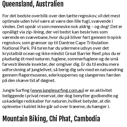
Queensland, Australien
For det bedste overblik over den tætte regnskov, vil det mest
optimale uden tvivl være at være den lille fugl, svævende i
vinden. Det opnår vi som menneske nok aldrig – og dog! Det er
opnåligt via zip-lining, der vel bedst kan beskrives som
værende en svævebane, hvor du på bliver ført gennem tropisk
regnskov, som grænser op til Dantree Cape Tribulation
National Park. På turen har du ydermere udsyn over det
krystalblå ocean og ikke mindst Great Barrier Reef, plus du er
pludselig ét med naturen, fuglene, sommerfuglene og de små
farvestrålende insekter, der omgiver dig. Er du til endnu mere
udforskning af junglelivet, så berig dig selv med en natvandring
gennem flagermusenes, ederkoppernes og slangernes færden
på den skæve tid af døgnet.
Jungle Surfing (
www.junglesurfing.com.au
) er en aktivitet
beliggende i privat reservat, der dog benytter godkendte og
uskadelige redskaber for naturen, hvilket betyder, at din
oplevelse i kablet ikke går ud over træerne, du hænger i.
Mountain Biking, Chi Phat, Cambodia