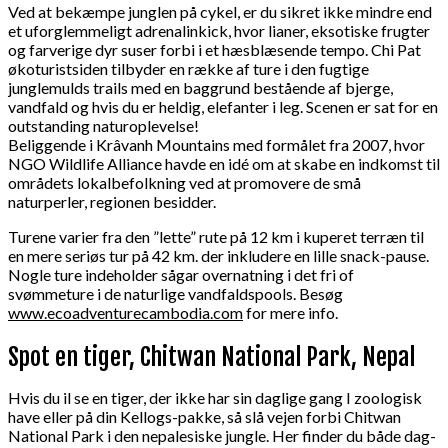
Ved at bekæmpe junglen på cykel, er du sikret ikke mindre end
et uforglemmeligt adrenalinkick, hvor lianer, eksotiske frugter
og farverige dyr suser forbi i et hæsblæsende tempo. Chi Pat
økoturistsiden tilbyder en række af ture i den fugtige
junglemulds trails med en baggrund bestående af bjerge,
vandfald og hvis du er heldig, elefanter i leg. Scenen er sat for en
outstanding naturoplevelse!
Beliggende i Krâvanh Mountains med formålet fra 2007, hvor
NGO Wildlife Alliance havde en idé om at skabe en indkomst til
områdets lokalbefolkning ved at promovere de små
naturperler, regionen besidder.
Turene varier fra den ”lette” rute på 12 km i kuperet terræn til
en mere seriøs tur på 42 km. der inkludere en lille snack-pause.
Nogle ture indeholder sågar overnatning i det fri of
svømmeture i de naturlige vandfaldspools. Besøg
www.ecoadventurecambodia.com
for mere info.
Spot en tiger, Chitwan National Park, Nepal
Hvis du il se en tiger, der ikke har sin daglige gang I zoologisk
have eller på din Kellogs-pakke, så slå vejen forbi Chitwan
National Park i den nepalesiske jungle. Her finder du både dag-