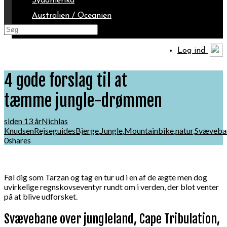
Sydamerika
Australien / Oceanien
Arktis
Log ind
4 gode forslag til at
tæmme jungle-drømmen
siden 13 år
Nichlas
Knudsen
Rejseguides
Bjerge
,
Jungle
,
Mountainbike
,
natur
,
Svæveba
0
shares
Føl dig som Tarzan og tag en tur ud i en af de ægte men dog
uvirkelige regnskovseventyr rundt om i verden, der blot venter
på at blive udforsket.
Svævebane over jungleland, Cape Tribulation,