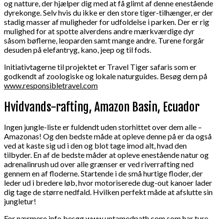
og natture, der hjælper dig med at få glimt af denne enestående
dyrekonge. Selv hvis du ikke er den store tiger-tilhænger, er der
stadig masser af muligheder for udfoldelse i parken. Der er rig
mulighed for at spotte alverdens andre mærkværdige dyr
såsom bøflerne, leoparden samt mange andre. Turene forgår
desuden på elefantryg, kano, jeep og til fods.
Initiativtagerne til projektet er Travel Tiger safaris som er
godkendt af zoologiske og lokale naturguides. Besøg dem på
www.responsibletravel.com
Hvidvands-rafting, Amazon Basin, Ecuador
Ingen jungle-liste er fuldendt uden storhittet over dem alle –
Amazonas! Og den bedste måde at opleve denne på er da også
ved at kaste sig ud i den og blot tage imod alt, hvad den
tilbyder. En af de bedste måder at opleve enestående natur og
adrenalinrush ud over alle grænser er ved riverrafting ned
gennem en af floderne. Startende i de små hurtige floder, der
leder ud i bredere løb, hvor motoriserede dug-out kanoer lader
dig tage de større nedfald. Hvilken perfekt måde at afslutte sin
jungletur!
For nærmere info besøg
www.untamedpath.com
som har ture