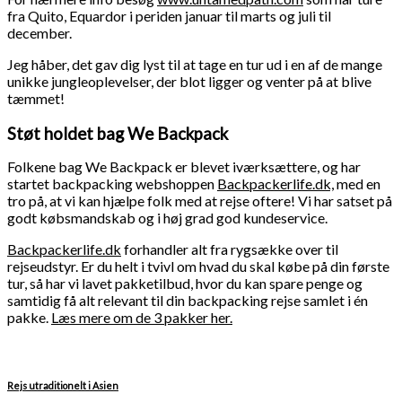
fra Quito, Equardor i periden januar til marts og juli til
december.
Jeg håber, det gav dig lyst til at tage en tur ud i en af de mange
unikke jungleoplevelser, der blot ligger og venter på at blive
tæmmet!
Støt holdet bag We Backpack
Folkene bag We Backpack er blevet iværksættere, og har
startet backpacking webshoppen
Backpackerlife.dk,
med en
tro på, at vi kan hjælpe folk med at rejse oftere! Vi har satset på
godt købsmandskab og i høj grad god kundeservice.
Backpackerlife.dk
forhandler alt fra rygsække over til
rejseudstyr. Er du helt i tvivl om hvad du skal købe på din første
tur, så har vi lavet pakketilbud, hvor du kan spare penge og
samtidig få alt relevant til din backpacking rejse samlet i én
pakke.
Læs mere om de 3 pakker her.
Rejs utraditionelt i Asien