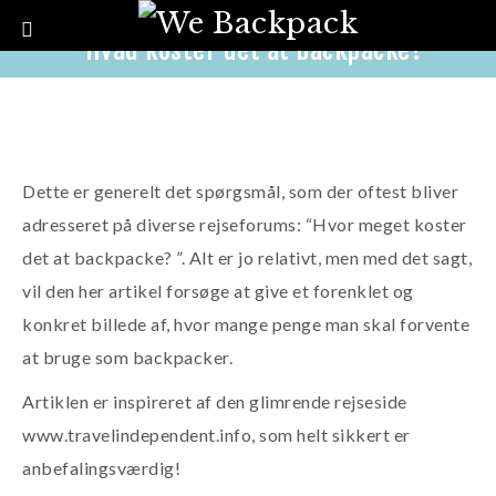
Hvad koster det at backpacke?
siden 13 år
Lars Kjær
Budgetter og spar penge
,
Planlægning
Dette er generelt det spørgsmål, som der oftest bliver
adresseret på diverse rejseforums: “Hvor meget koster
det at backpacke? ”. Alt er jo relativt, men med det sagt,
vil den her artikel forsøge at give et forenklet og
konkret billede af, hvor mange penge man skal forvente
at bruge som backpacker.
Artiklen er inspireret af den glimrende rejseside
www.travelindependent.info, som helt sikkert er
anbefalingsværdig!