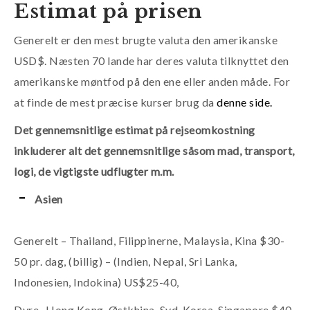
Estimat på prisen
Generelt er den mest brugte valuta den amerikanske
USD$. Næsten 70 lande har deres valuta tilknyttet den
amerikanske møntfod på den ene eller anden måde. For
at finde de mest præcise kurser brug da
denne side.
Det gennemsnitlige estimat på rejseomkostning
inkluderer alt det gennemsnitlige såsom mad, transport,
logi, de vigtigste udflugter m.m.
Asien
Generelt – Thailand, Filippinerne, Malaysia, Kina $30-
50 pr. dag, (billig) – (Indien, Nepal, Sri Lanka,
Indonesien, Indokina) US$25-40,
Dyre- Hong Kong, Østkhina, Syd-Korea, Singapore $40-