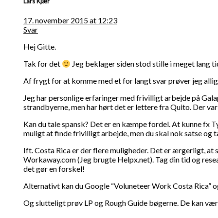
Lars Kjær
17. november 2015 at 12:23
Svar
Hej Gitte.
Tak for det
Jeg beklager siden stod stille i meget lang ti
Af frygt for at komme med et for langt svar prøver jeg allig
Jeg har personlige erfaringer med frivilligt arbejde på Gala
strandbyerne, men har hørt det er lettere fra Quito. Der var
Kan du tale spansk? Det er en kæmpe fordel. At kunne fx Tys
muligt at finde frivilligt arbejde, men du skal nok satse og t
Ift. Costa Rica er der flere muligheder. Det er ærgerligt, at 
Workaway.com (Jeg brugte Helpx.net). Tag din tid og researc
det gør en forskel!
Alternativt kan du Google “Voluneteer Work Costa Rica” og 
Og slutteligt prøv LP og Rough Guide bøgerne. De kan vær