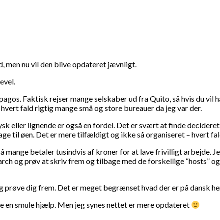
d, men nu vil den blive opdateret jævnligt.
evel.
pagos. Faktisk rejser mange selskaber ud fra Quito, så hvis du vil h
 hvert fald rigtig mange små og store bureauer da jeg var der.
k eller lignende er også en fordel. Det er svært at finde decideret
age til øen. Det er mere tilfældigt og ikke så organiseret – hvert fa
så mange betaler tusindvis af kroner for at lave frivilligt arbejde. J
h og prøv at skriv frem og tilbage med de forskellige “hosts” og or
prøve dig frem. Det er meget begrænset hvad der er på dansk her v
e en smule hjælp. Men jeg synes nettet er mere opdateret