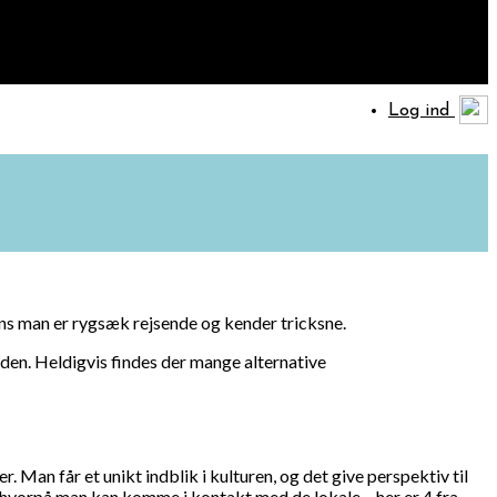
Log ind
ns man er rygsæk rejsende og kender tricksne.
anden. Heldigvis findes der mange alternative
Man får et unikt indblik i kulturen, og det give perspektiv til
, hvorpå man kan komme i kontakt med de lokale – her er 4 fra