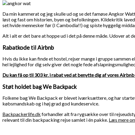
Da min kammerat og jeg skulle ud og se det famøse Angkor Watt l
løst og fast om historien, byen og befolkningen. Kildekritik laved
set hvide mennesker før (I Cambodia!!) og spiste hyggelig middag 
Alt i alt er det bare at hoppe ud i det på denne måde. Udover at 
Rabatkode til Airbnb
Hvis du ikke kan finde et hostel, rejser mange i gruppe sammen elle
hel lejlighed for dig selv giver det nogle fede afslapningsmulighe
Du kan få op til 303 kr. i rabat ved at benytte dig af vores Airbn
Støt holdet bag We Backpack
Folkene bag We Backpack er blevet iværksættere, og har star
købsmandskab og i høj grad god kundeservice.
Backpackerlife.dk
forhandler alt fra rygsække over til rejseudstyr
relevant til din backpacking rejse samlet i én pakke.
Læs mere om 