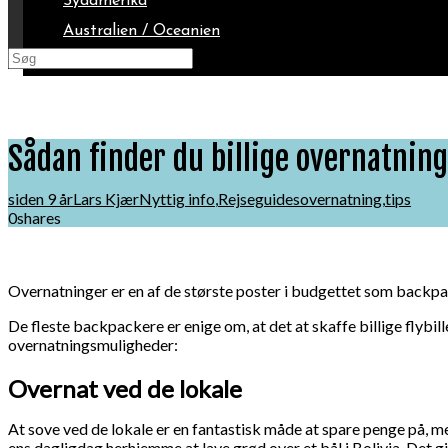
Sydamerika
Australien / Oceanien
Arktis
Sådan finder du billige overnatnin
siden 9 år
Lars Kjær
Nyttig info
,
Rejseguides
overnatning
,
tips
0
shares
Overnatninger er en af de største poster i budgettet som backpa
De fleste backpackere er enige om, at det at skaffe billige flybil
overnatningsmuligheder:
Overnat ved de lokale
At sove ved de lokale er en fantastisk måde at spare penge på, me
ens dagligdag herhjemme at lave grød over et bål i Bolivia. Det 