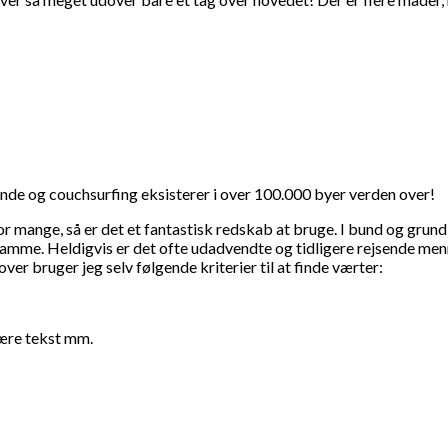
de og couchsurfing eksisterer i over 100.000 byer verden over!
ge, så er det et fantastisk redskab at bruge. I bund og grund går
t samme. Heldigvis er det ofte udadvendte og tidligere rejsende me
over bruger jeg selv følgende kriterier til at finde værter:
 være tekst mm.