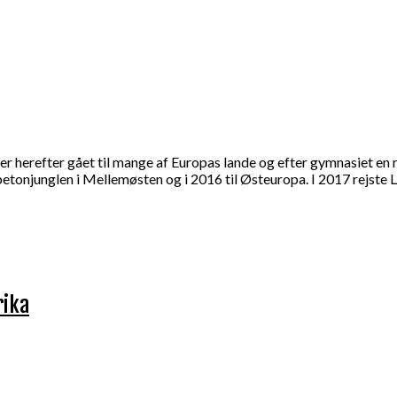
er herefter gået til mange af Europas lande og efter gymnasiet en 
og betonjunglen i Mellemøsten og i 2016 til Østeuropa. I 2017 rejste
rika