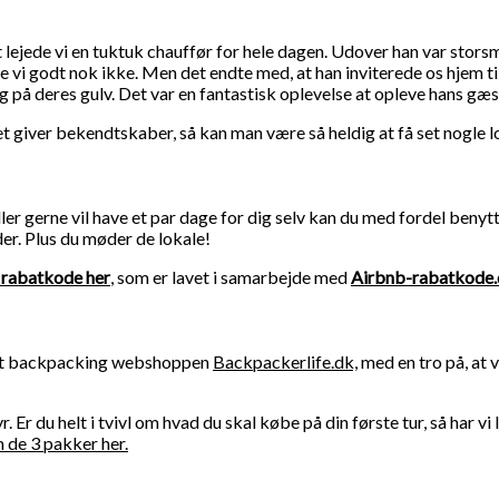
ejede vi en tuktuk chauffør for hele dagen. Udover han var storsm
e vi godt nok ikke. Men det endte med, at han inviterede os hjem til
på deres gulv. Det var en fantastisk oplevelse at opleve hans gæst
det giver bekendtskaber, så kan man være så heldig at få set nogle
r gerne vil have et par dage for dig selv kan du med fordel benytte 
der. Plus du møder de lokale!
b rabatkode her
, som er lavet i samarbejde med
Airbnb-rabatkode
tet backpacking webshoppen
Backpackerlife.dk,
med en tro på, at v
. Er du helt i tvivl om hvad du skal købe på din første tur, så har 
de 3 pakker her.