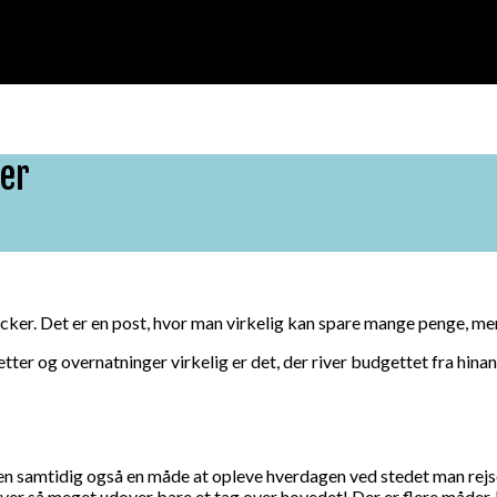
ger
cker. Det er en post, hvor man virkelig kan spare mange penge, me
letter og overnatninger virkelig er det, der river budgettet fra hin
n samtidig også en måde at opleve hverdagen ved stedet man rejser. 
giver så meget udover bare et tag over hovedet! Der er flere måder