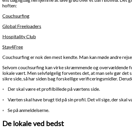
hoften:
Couchsurfing
Global Freeloaders
Hospitality Club
Stay4Free
Couchsurfing er nok den mest kendte. Man kan møde andre rejsen
Selvom couchsurfing kan virke skræmmende og overvældende for man
lokale vært. Men selvfølgelig forventes det, at man selv gør de
sikre side, så har siden bag forskellige verificeringsmidler. Derud
◦ Der skal være et profilbillede på værtens side.
◦ Værten skal have brugt tid på sin profil. Det vil sige, der skal
◦ Se på anmeldelserne.
De lokale ved bedst