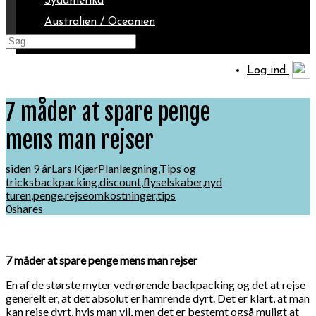
Sydamerika
Australien / Oceanien
Arktis
Log ind
7 måder at spare penge
mens man rejser
siden 9 år
Lars Kjær
Planlægning
,
Tips og
tricks
backpacking
,
discount
,
flyselskaber
,
nyd
turen
,
penge
,
rejseomkostninger
,
tips
0
shares
7 måder at spare penge mens man rejser
En af de største myter vedrørende backpacking og det at rejse
generelt er, at det absolut er hamrende dyrt. Det er klart, at man
kan rejse dyrt, hvis man vil, men det er bestemt også muligt at