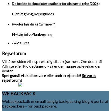
De bedste backpackdestinationer for din næste rejse (2026)
Planlægning
,
Rejseguides
Hvorfor bør du gå Caminoen?
Nyttig info
,
Planlægning
Likes
Likes
Rejseforum
Vi håber siden vil inspirere dig til at rejse mere. Om det er til
Allinge eller Rio de Janiero - så er der mange oplevelser der
venter.
Spørgsmål vi skal besvare eller andre rejsende?
Se vores
rejseforum!
WE BACKPACK
Webackpack.dk er en uafhængig backpacking blog & portal af
backpackere - for backpackere.