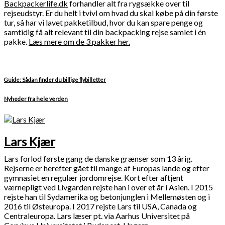
Backpackerlife.dk
forhandler alt fra rygsække over til
rejseudstyr. Er du helt i tvivl om hvad du skal købe på din første
tur, så har vi lavet pakketilbud, hvor du kan spare penge og
samtidig få alt relevant til din backpacking rejse samlet i én
pakke.
Læs mere om de 3 pakker her.
Guide: Sådan finder du billige flybilletter
Nyheder fra hele verden
Lars Kjær
Lars forlod første gang de danske grænser som 13 årig.
Rejserne er herefter gået til mange af Europas lande og efter
gymnasiet en regulær jordomrejse. Kort efter aftjent
værnepligt ved Livgarden rejste han i over et år i Asien. I 2015
rejste han til Sydamerika og betonjunglen i Mellemøsten og i
2016 til Østeuropa. I 2017 rejste Lars til USA, Canada og
Centraleuropa. Lars læser pt. via Aarhus Universitet på