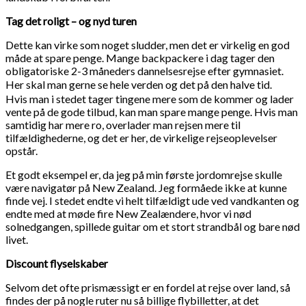
Tag det roligt – og nyd turen
Dette kan virke som noget sludder, men det er virkelig en god
måde at spare penge. Mange backpackere i dag tager den
obligatoriske 2-3 måneders dannelsesrejse efter gymnasiet.
Her skal man gerne se hele verden og det på den halve tid.
Hvis man i stedet tager tingene mere som de kommer og lader
vente på de gode tilbud, kan man spare mange penge. Hvis man
samtidig har mere ro, overlader man rejsen mere til
tilfældighederne, og det er her, de virkelige rejseoplevelser
opstår.
Et godt eksempel er, da jeg på min første jordomrejse skulle
være navigatør på New Zealand. Jeg formåede ikke at kunne
finde vej. I stedet endte vi helt tilfældigt ude ved vandkanten og
endte med at møde fire New Zealændere, hvor vi nød
solnedgangen, spillede guitar om et stort strandbål og bare nød
livet.
Discount flyselskaber
Selvom det ofte prismæssigt er en fordel at rejse over land, så
findes der på nogle ruter nu så billige flybilletter, at det