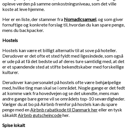
opleve verden på samme omkostningsniveau, som det ville
koste at leve hjemme.
Her er en liste, der stammer fra
Nomadicsamuel
, og som giver
fornuftige og konkrete forslag til, hvordan du kan spare penge,
mens du backpacker.
Hostels
Hostels kan være et billigt alternativ til at sove på hoteller.
Derudover er det ofte et sted fyldt med ligesindede, som også
er ude på at få det bedste ud af deres ture samtidig med, at det
er et spændende sted at stifte bekendtskaber med forskellige
kulturer.
Derudover kan personalet på hostels ofte være behjælpelige
med, hvilke ting man skal se i området. Nogle gange er det fedt
at komme væk fra hovedvejen og se det ukendte, mens man
andre gange bare gerne vil se områdets top-10 seværdigheder.
Vælger du at bo på Airbnb fremfor på hostels kan du spare
penge med en
Airbnb rabatkode til Danmark her
eller en tysk
såkaldt
Airbnb gutscheincode
her.
Spise lokalt