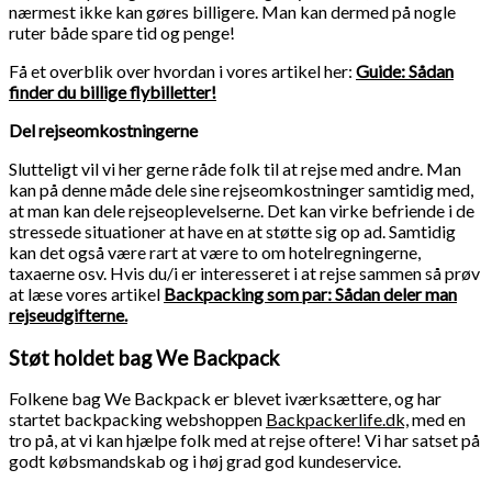
nærmest ikke kan gøres billigere. Man kan dermed på nogle
ruter både spare tid og penge!
Få et overblik over hvordan i vores artikel her:
Guide: Sådan
finder du billige flybilletter!
Del rejseomkostningerne
Slutteligt vil vi her gerne råde folk til at rejse med andre. Man
kan på denne måde dele sine rejseomkostninger samtidig med,
at man kan dele rejseoplevelserne. Det kan virke befriende i de
stressede situationer at have en at støtte sig op ad. Samtidig
kan det også være rart at være to om hotelregningerne,
taxaerne osv. Hvis du/i er interesseret i at rejse sammen så prøv
at læse vores artikel
Backpacking som par: Sådan deler man
rejseudgifterne.
Støt holdet bag We Backpack
Folkene bag We Backpack er blevet iværksættere, og har
startet backpacking webshoppen
Backpackerlife.dk,
med en
tro på, at vi kan hjælpe folk med at rejse oftere! Vi har satset på
godt købsmandskab og i høj grad god kundeservice.