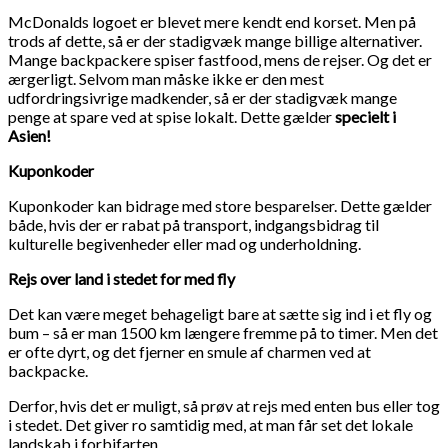
McDonalds logoet er blevet mere kendt end korset. Men på
trods af dette, så er der stadigvæk mange billige alternativer.
Mange backpackere spiser fastfood, mens de rejser. Og det er
ærgerligt. Selvom man måske ikke er den mest
udfordringsivrige madkender, så er der stadigvæk mange
penge at spare ved at spise lokalt. Dette gælder
specielt i
Asien!
Kuponkoder
Kuponkoder kan bidrage med store besparelser. Dette gælder
både, hvis der er rabat på transport, indgangsbidrag til
kulturelle begivenheder eller mad og underholdning.
Rejs over land i stedet for med fly
Det kan være meget behageligt bare at sætte sig ind i et fly og
bum – så er man 1500 km længere fremme på to timer. Men det
er ofte dyrt, og det fjerner en smule af charmen ved at
backpacke.
Derfor, hvis det er muligt, så prøv at rejs med enten bus eller tog
i stedet. Det giver ro samtidig med, at man får set det lokale
landskab i forbifarten.