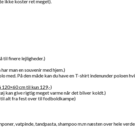
te ikke koster ret meget).
til finere lejligheder.)
å har man en souvenir med hjem.)
lo med. På den måde kan du have en T-shirt indenunder poloen hvi
 120×60 cm til kun 129,-
)
øj kan give rigtig meget varme når det bliver koldt.)
il alt fra fest over til fodboldkampe)
mponer, vatpinde, tandpasta, shampoo m.m næsten over hele verde