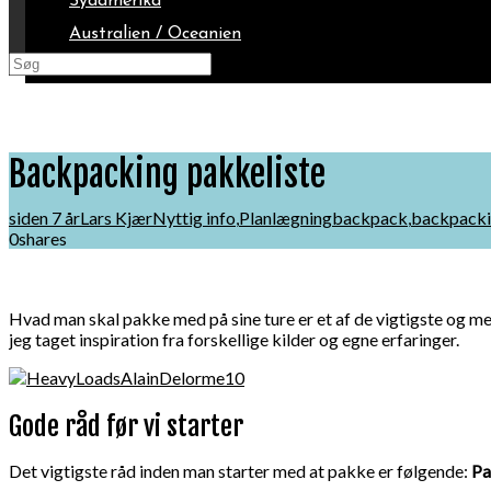
Sydamerika
Australien / Oceanien
Arktis
Backpacking pakkeliste
siden 7 år
Lars Kjær
Nyttig info
,
Planlægning
backpack
,
backpack
0
shares
Hvad man skal pakke med på sine ture er et af de vigtigste og mes
jeg taget inspiration fra forskellige kilder og egne erfaringer.
Gode råd før vi starter
Det vigtigste råd inden man starter med at pakke er følgende:
Pa