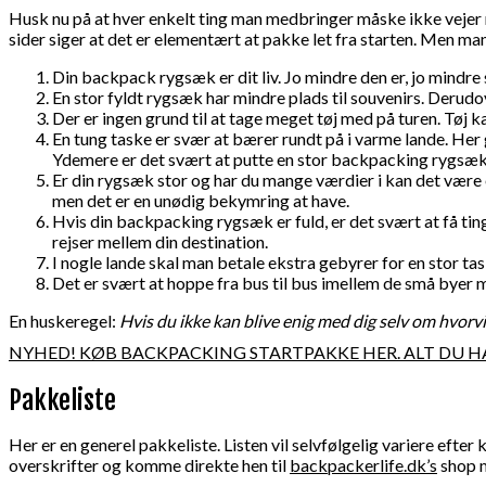
Husk nu på at hver enkelt ting man medbringer måske ikke vejer 
sider siger at det er elementært at pakke let fra starten. Men man
Din backpack rygsæk er dit liv. Jo mindre den er, jo mindre
En stor fyldt rygsæk har mindre plads til souvenirs. Derudo
Der er ingen grund til at tage meget tøj med på turen. Tøj ka
En tung taske er svær at bærer rundt på i varme lande. Her
Ydemere er det svært at putte en stor backpacking rygsæk 
Er din rygsæk stor og har du mange værdier i kan det være e
men det er en unødig bekymring at have.
Hvis din backpacking rygsæk er fuld, er det svært at få ting
rejser mellem din destination.
I nogle lande skal man betale ekstra gebyrer for en stor 
Det er svært at hoppe fra bus til bus imellem de små byer
En huskeregel:
Hvis du ikke kan blive enig med dig selv om hvorvi
NYHED! KØB BACKPACKING STARTPAKKE HER. ALT DU HA
Pakkeliste
Her er en generel pakkeliste. Listen vil selvfølgelig variere efter
overskrifter og komme direkte hen til
backpackerlife.dk’s
shop m