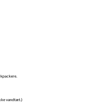
ckpackere.
akke vandtæt.)