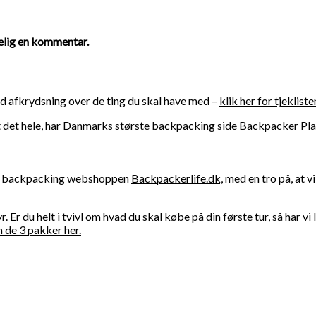
delig en kommentar.
ed afkrydsning over de ting du skal have med –
klik her for tjekliste
ket det hele, har Danmarks største backpacking side Backpacker Pl
et backpacking webshoppen
Backpackerlife.dk,
med en tro på, at vi
. Er du helt i tvivl om hvad du skal købe på din første tur, så har 
de 3 pakker her.