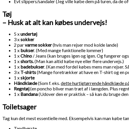
Evt slippers/sandaler (Jeg ville købe dem på turen, da de of
Tøj
– Husk at alt kan købes undervejs!
5 x
undertøj
3 x
sokker
2 par
varme sokker
(hvis man rejser mod kolde lande)
1 x
bukser
. (Med mange funktionelle lommer)
1 x
Chino
/ Jeans (kan bruges igen og igen. Og fungerer også 
1 x
shorts.
(Man kan altid købe nye eller flere undervejs.)
1 x
badebukser
. (Kan med fordel købes mens man rejser. S
3 x
T-shirts
(Mange foretrækker at have en T-shirt og en po
1 x
skjorte
Håndklæde
(Som f. eks.
dette hurtigtørrende håndklæde på
Regntøj
(en poncho bliver man træt af i længden. Plus regnt
1 x
Bandana
(Udover den er praktisk – så kan du bruge den t
Toiletsager
Tag kun det mest essentielle med. Eksempelvis kan man købe ta
Tandbørste