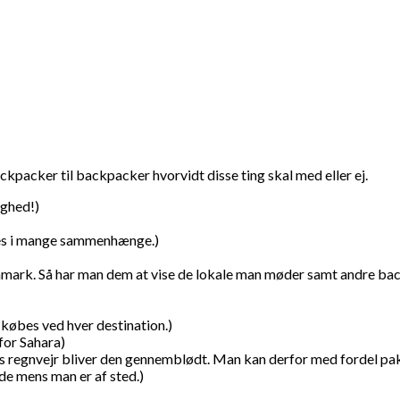
ackpacker til backpacker hvorvidt disse ting skal med eller ej.
yghed!)
ges i mange sammenhænge.)
Danmark. Så har man dem at vise de lokale man møder samt andre ba
. købes ved hver destination.)
for Sahara)
ers regnvejr bliver den gennemblødt. Man kan derfor med fordel p
jde mens man er af sted.)