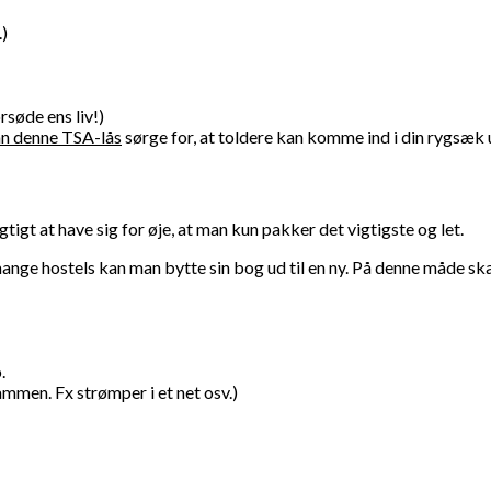
.)
rsøde ens liv!)
n denne TSA-lås
sørge for, at toldere kan komme ind i din rygsæk 
tigt at have sig for øje, at man kun pakker det vigtigste og let.
 mange hostels kan man bytte sin bog ud til en ny. På denne måde s
.
sammen. Fx strømper i et net osv.)