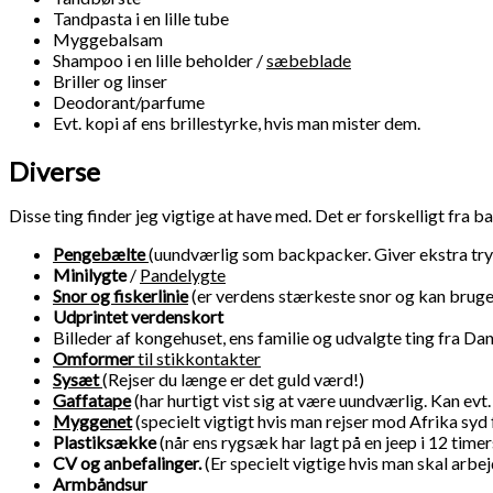
Tandpasta i en lille tube
Myggebalsam
Shampoo i en lille beholder /
sæbeblade
Briller og linser
Deodorant/parfume
Evt. kopi af ens brillestyrke, hvis man mister dem.
Diverse
Disse ting finder jeg vigtige at have med. Det er forskelligt fra b
Pengebælte
(uundværlig som backpacker. Giver ekstra tr
Minilygte
/
Pandelygte
Snor og fiskerlinie
(er verdens stærkeste snor og kan bru
Udprintet verdenskort
Billeder af kongehuset, ens familie og udvalgte ting fra 
Omformer
til stikkontakter
Sysæt
(Rejser du længe er det guld værd!)
Gaffatape
(har hurtigt vist sig at være uundværlig. Kan evt
Myggenet
(specielt vigtigt hvis man rejser mod Afrika syd 
Plastiksække
(når ens rygsæk har lagt på en jeep i 12 tim
CV og anbefalinger.
(Er specielt vigtige hvis man skal arbe
Armbåndsur