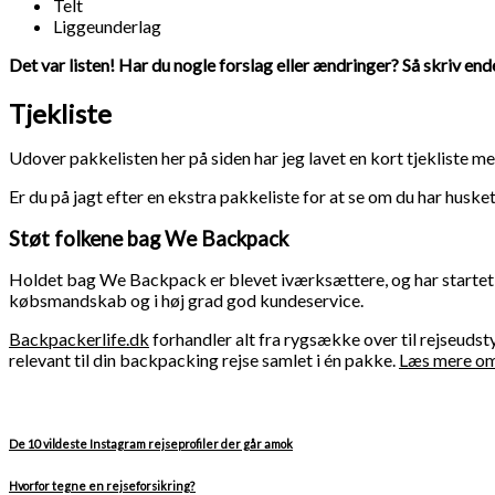
Telt
Liggeunderlag
Det var listen! Har du nogle forslag eller ændringer? Så skriv en
Tjekliste
Udover pakkelisten her på siden har jeg lavet en kort tjekliste m
Er du på jagt efter en ekstra pakkeliste for at se om du har hus
Støt folkene bag We Backpack
Holdet bag We Backpack er blevet iværksættere, og har start
købsmandskab og i høj grad god kundeservice.
Backpackerlife.dk
forhandler alt fra rygsække over til rejseudstyr
relevant til din backpacking rejse samlet i én pakke.
Læs mere om 
De 10 vildeste Instagram rejseprofiler der går amok
Hvorfor tegne en rejseforsikring?