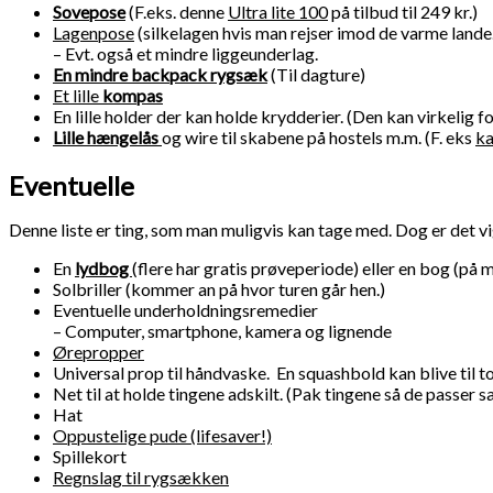
Sovepose
(F.eks. denne
Ultra lite 100
på tilbud til 249 kr.)
Lagenpose
(silkelagen hvis man rejser imod de varme lande
– Evt. også et mindre liggeunderlag.
En mindre backpack rygsæk
(Til dagture)
Et lille
kompas
En lille holder der kan holde krydderier. (Den kan virkelig fo
Lille hængelås
og wire til skabene på hostels m.m. (F. eks
ka
Eventuelle
Denne liste er ting, som man muligvis kan tage med. Dog er det vig
En
lydbog
(flere har gratis prøveperiode) eller en bog (på
Solbriller (kommer an på hvor turen går hen.)
Eventuelle underholdningsremedier
– Computer, smartphone, kamera og lignende
Ørepropper
Universal prop til håndvaske. En squashbold kan blive til to
Net til at holde tingene adskilt. (Pak tingene så de passer 
Hat
Oppustelige pude (lifesaver!)
Spillekort
Regnslag til rygsækken