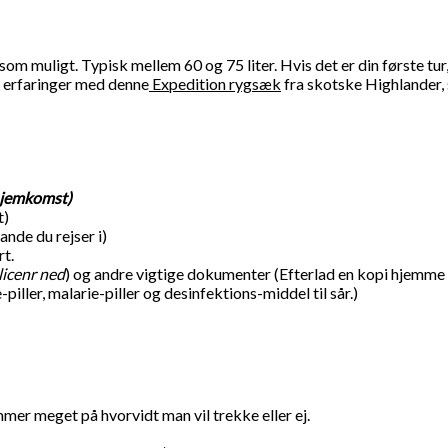
e som muligt. Typisk mellem 60 og 75 liter. Hvis det er din første tu
 erfaringer med denne
Expedition rygsæk
fra skotske Highlander, s
 hjemkomst)
t)
nde du rejser i)
t.
licenr ned
) og andre vigtige dokumenter (Efterlad en kopi hjemme o
ller, malarie-piller og desinfektions-middel til sår.)
mmer meget på hvorvidt man vil trekke eller ej.