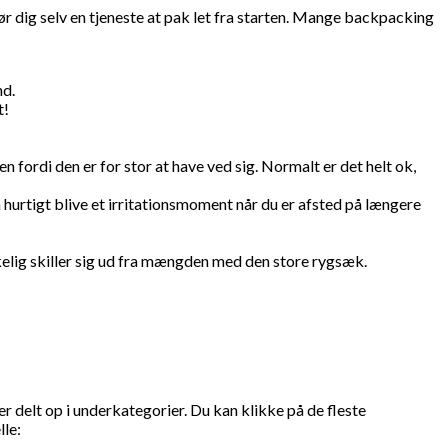
 dig selv en tjeneste at pak let fra starten. Mange backpacking
nd.
t!
 fordi den er for stor at have ved sig. Normalt er det helt ok,
n hurtigt blive et irritationsmoment når du er afsted på længere
kelig skiller sig ud fra mængden med den store rygsæk.
 er delt op i underkategorier. Du kan klikke på de fleste
lle: