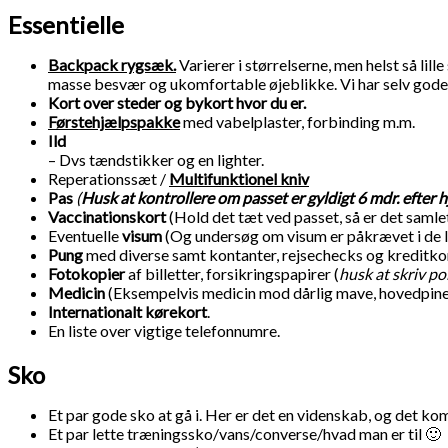
Essentielle
Backpack rygsæk.
Varierer i størrelserne, men helst så lill
masse besvær og ukomfortable øjeblikke. Vi har selv gode
Kort over steder og bykort hvor du er.
Førstehjælpspakke
med vabelplaster, forbinding m.m.
Ild
– Dvs tændstikker og en lighter.
Reperationssæt /
Multifunktionel kniv
Pas
(
Husk at kontrollere om passet er gyldigt 6 mdr. efter
Vaccinationskort
(Hold det tæt ved passet, så er det samle
Eventuelle
visum
(Og undersøg om visum er påkrævet i de la
Pung
med diverse samt kontanter, rejsechecks og kreditkor
Fotokopier
af billetter, forsikringspapirer (
husk at skriv po
Medicin
(Eksempelvis medicin mod dårlig mave, hovedpine-pi
Internationalt kørekort
.
En liste over vigtige telefonnumre.
Sko
Et par gode sko at gå i. Her er det en videnskab, og det ko
Et par lette træningssko/vans/converse/hvad man er til 🙂