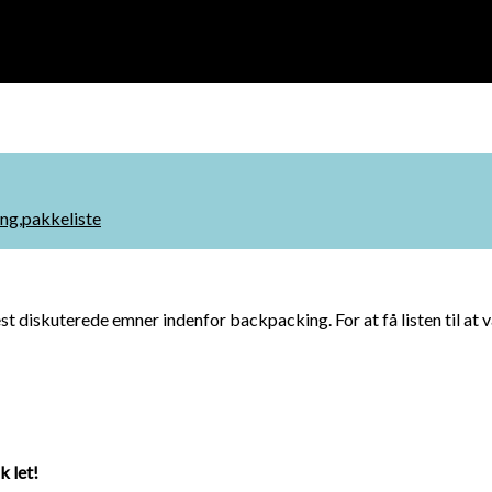
ing
,
pakkeliste
t diskuterede emner indenfor backpacking. For at få listen til at 
k let!