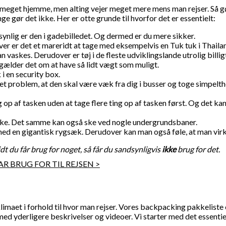
meget hjemme, men alting vejer meget mere mens man rejser. Så gør
ge gør det ikke. Her er otte grunde til hvorfor det er essentielt:
 synlig er den i gadebilledet. Og dermed er du mere sikker.
ver er det et mareridt at tage med eksempelvis en Tuk tuk i Thaila
n vaskes. Derudover er tøj i de fleste udviklingslande utrolig billig
 gælder det om at have så lidt vægt som muligt.
i en security box.
t problem, at den skal være væk fra dig i busser og toge simpelthen
 op af tasken uden at tage flere ting op af tasken først. Og det ka
taske. Det samme kan også ske ved nogle undergrundsbaner.
 med en gigantisk rygsæk. Derudover kan man også føle, at man vir
dt du får brug for noget, så får du sandsynligvis
ikke
brug for det.
R BRUG FOR TIL REJSEN >
 klimaet i forhold til hvor man rejser. Vores backpacking pakkeliste
ed yderligere beskrivelser og videoer. Vi starter med det essentie