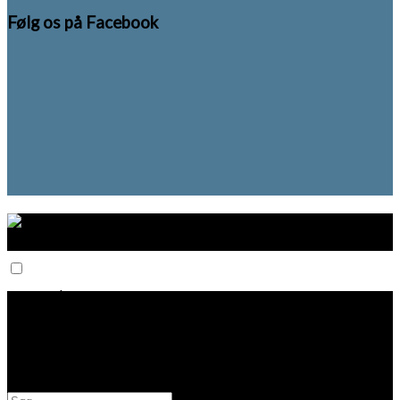
Følg os på Facebook
Start her
Rejseforum
Planlægning
Rejseguides
Tips
Log ind / Opret