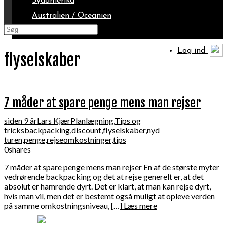
Sydamerika
Australien / Oceanien
Arktis
Log ind
flyselskaber
7 måder at spare penge mens man rejser
siden 9 år
Lars Kjær
Planlægning
,
Tips og
tricks
backpacking
,
discount
,
flyselskaber
,
nyd
turen
,
penge
,
rejseomkostninger
,
tips
0
shares
7 måder at spare penge mens man rejser En af de største myter
vedrørende backpacking og det at rejse generelt er, at det
absolut er hamrende dyrt. Det er klart, at man kan rejse dyrt,
hvis man vil, men det er bestemt også muligt at opleve verden
på samme omkostningsniveau, […]
Læs mere