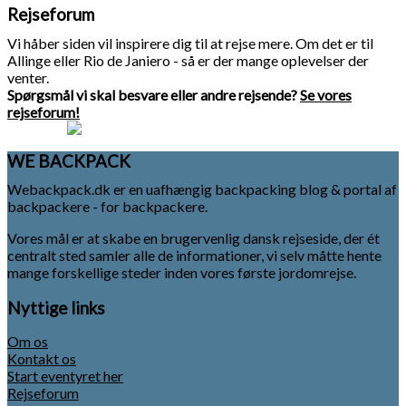
Rejseforum
Vi håber siden vil inspirere dig til at rejse mere. Om det er til
Allinge eller Rio de Janiero - så er der mange oplevelser der
venter.
Spørgsmål vi skal besvare eller andre rejsende?
Se vores
rejseforum!
WE BACKPACK
Webackpack.dk er en uafhængig backpacking blog & portal af
backpackere - for backpackere.
Vores mål er at skabe en brugervenlig dansk rejseside, der ét
centralt sted samler alle de informationer, vi selv måtte hente
mange forskellige steder inden vores første jordomrejse.
Nyttige links
Om os
Kontakt os
Start eventyret her
Rejseforum