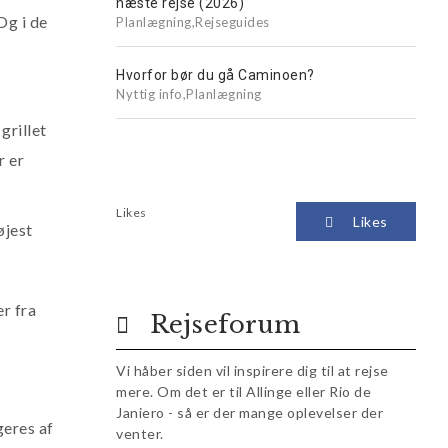
næste rejse (2026)
Og i de
Planlægning
,
Rejseguides
Hvorfor bør du gå Caminoen?
Nyttig info
,
Planlægning
grillet
r er
Likes
Likes
øjest
er fra
Rejseforum
Vi håber siden vil inspirere dig til at rejse
mere. Om det er til Allinge eller Rio de
Janiero - så er der mange oplevelser der
geres af
venter.