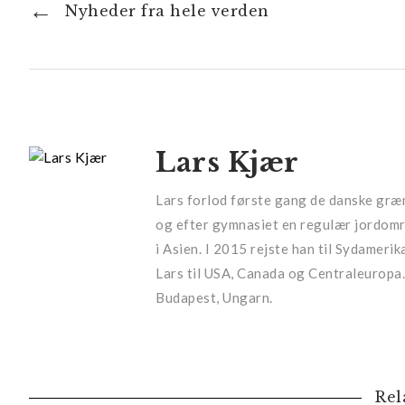
Nyheder fra hele verden
Lars Kjær
Lars forlod første gang de danske græn
og efter gymnasiet en regulær jordomre
i Asien. I 2015 rejste han til Sydameri
Lars til USA, Canada og Centraleuropa. 
Budapest, Ungarn.
Rel