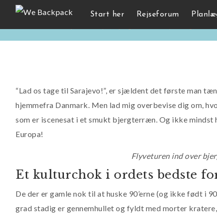
Backpacking i Sarajevo, Bos
Start her
Rejseforum
Planlæ
siden 9 år
Lars Kjær
Europa
,
Rejseguides
backpacking
,
bosnie
“Lad os tage til Sarajevo!”, er sjældent det første man t
hjemmefra Danmark. Men lad mig overbevise dig om, hvorf
som er iscenesat i et smukt bjergterræn. Og ikke mindst 
Europa!
Flyveturen ind over bjer
Et kulturchok i ordets bedste fo
De der er gamle nok til at huske 90’erne (og ikke født i 9
grad stadig er gennemhullet og fyldt med morter krater