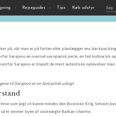
nien & Hercegovina
gning
Rejseguides
Tips
Køb udstyr
n
,
europa
ænker på, når man er på farten eller planlægger ens backpacking
or Sarajevo en overset europæisk perle, en fed kulinarisk op
hvorfor Sarajevo er blandt de mest autentiske oplevelser man 
gene til Sarajevo er en fantastisk udsigt
rstand
0’erne som jeg) vil kunne mindes den Bosniske Krig. Selvom bye
e, så er emmer byen af vaskeægte Balkan-charme.