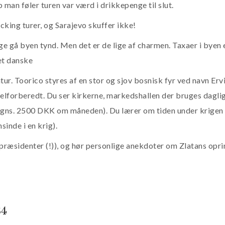
 man føler turen var værd i drikkepenge til slut.
king turer, og Sarajevo skuffer ikke!
ge gå byen tynd. Men det er de lige af charmen. Taxaer i byen 
et danske
tur. Toorico styres af en stor og sjov bosnisk fyr ved navn Erv
elforberedt. Du ser kirkerne, markedshallen der bruges daglig
r gns. 2500 DKK om måneden). Du lærer om tiden under krigen i
sinde i en krig).
3 præsidenter (!)), og hør personlige anekdoter om Zlatans opr
84