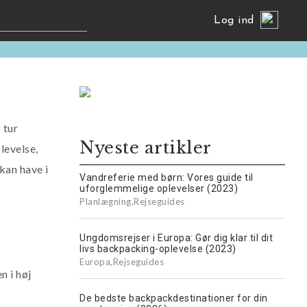
0
Log ind
shares
 tur
Nyeste artikler
levelse,
kan have i
Vandreferie med børn: Vores guide til
uforglemmelige oplevelser (2023)
Planlægning
,
Rejseguides
Ungdomsrejser i Europa: Gør dig klar til dit
livs backpacking-oplevelse (2023)
Europa
,
Rejseguides
n i høj
De bedste backpackdestinationer for din