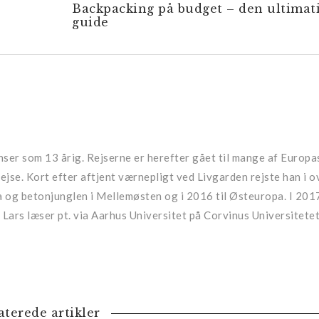
Backpacking på budget – den ultimat
guide
ser som 13 årig. Rejserne er herefter gået til mange af Europa
jse. Kort efter aftjent værnepligt ved Livgarden rejste han i ov
ka og betonjunglen i Mellemøsten og i 2016 til Østeuropa. I 201
Lars læser pt. via Aarhus Universitet på Corvinus Universitetet
aterede artikler