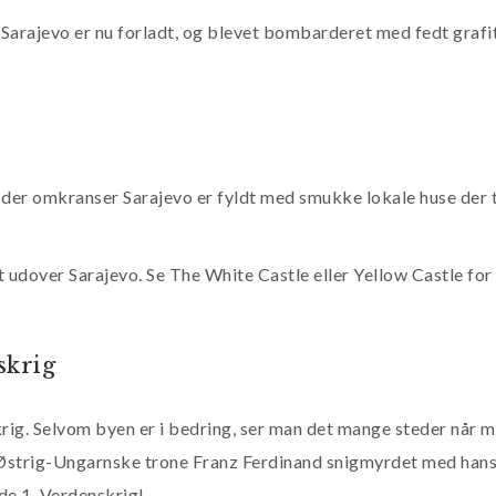
Sarajevo er nu forladt, og blevet bombarderet med fedt grafit
 der omkranser Sarajevo er fyldt med smukke lokale huse der t
igt udover Sarajevo. Se The White Castle eller Yellow Castle fo
skrig
ig. Selvom byen er i bedring, ser man det mange steder når m
n Østrig-Ungarnske trone Franz Ferdinand snigmyrdet med han
ede 1. Verdenskrig!