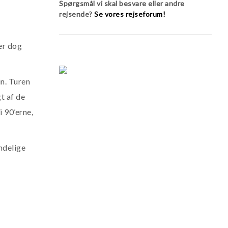
Spørgsmål vi skal besvare eller andre
rejsende?
Se vores rejseforum!
er dog
in. Turen
t af de
 90’erne,
indelige