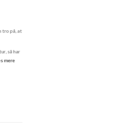
 tro på, at
ur, så har
s mere