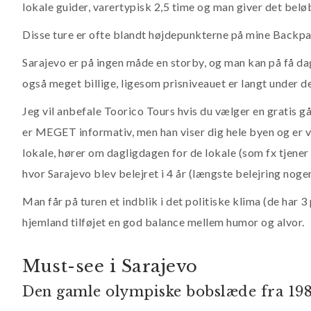
lokale guider, varertypisk 2,5 time og man giver det beløb
Disse ture er ofte blandt højdepunkterne på mine Backpac
Sarajevo er på ingen måde en storby, og man kan på få da
også meget billige, ligesom prisniveauet er langt under d
Jeg vil anbefale Toorico Tours hvis du vælger en gratis gå
er MEGET informativ, men han viser dig hele byen og er v
lokale, hører om dagligdagen for de lokale (som fx tjene
hvor Sarajevo blev belejret i 4 år (længste belejring nogen
Man får på turen et indblik i det politiske klima (de har 
hjemland tilføjet en god balance mellem humor og alvor.
Must-see i Sarajevo
Den gamle olympiske bobslæde fra 19