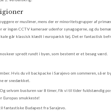
ligioner
ndbyggere er muslimer, mens der er minoritetsgrupper af primær
. Der er ingen CCTV kameraer udenfor synagogerne, og du bem
ale går klassisk klædt i europæisk tøj. Det er fantastisk befr
e moskeer spredt rundt i byen, som bestemt er et besøg værd.
vember. Hvis du vil backpacke i Sarajevo om sommeren, så er 
ene er snedækket.
Og selvom busturen var 8 timer, fik vi til tider fuldstændig po
 er Europas smukkeste!
 til fantastiske Budapest fra Sarajevo.