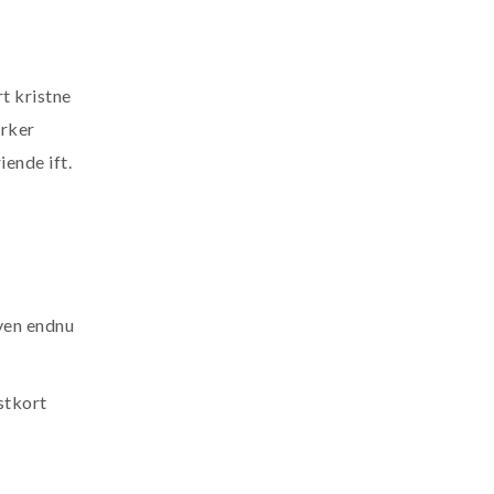
t kristne
ærker
iende ift.
byen endnu
stkort