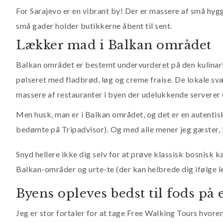
For Sarajevo er en vibrant by! Der er massere af små hygg
små gader holder butikkerne åbent til sent.
Lækker mad i Balkan området
Balkan området er bestemt undervurderet på den kulinarisk
pølseret med fladbrød, løg og creme fraise. De lokale sv
massere af restauranter i byen der udelukkende serverer
Men husk, man er i Balkan området, og det er en autentisk 
bedømte på Tripadvisor). Og med alle mener jeg gæster, 
Snyd hellere ikke dig selv for at prøve klassisk bosnisk ka
Balkan-områder og urte-te (der kan helbrede dig ifølge le
Byens opleves bedst til fods på
Jeg er stor fortaler for at tage Free Walking Tours hvor