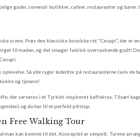
elige gader, sovenuir butikker, cafeer, restauranter og barer. 
e scene. Prøv den klassiske bosniske ret “Cevapi”, der er en 
ærger til maden, og det smager faktisk overraskende godt! De
 Cevapi.
oplevelse. Så alle ryger indenfor på restauranterne (selv de h
kokke og tjenere!
ffe, der serveres i et Tyrkiet-inspireret kaffekrus. Tilsæt kag
genden) og du har til et perfekt pitstop.
 en Free Walking Tour
end man kan komme til det. Konceptet er simpelt: Turene arran