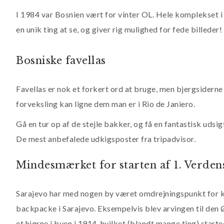
I 1984 var Bosnien vært for vinter OL. Hele komplekset i 
en unik ting at se, og giver rig mulighed for fede billeder!
Bosniske favellas
Favellas er nok et forkert ord at bruge, men bjergsiderne
forveksling kan ligne dem man er i Rio de Janiero.
Gå en tur op af de stejle bakker, og få en fantastisk uds
De mest anbefalede udkigsposter fra tripadvisor.
Mindesmærket for starten af 1. Verden
Sarajevo har med nogen by været omdrejningspunkt for kr
backpacke i Sarajevo. Eksempelvis blev arvingen til de
et hjørne i byen i 1914, hvilket (blandt mange ting) start