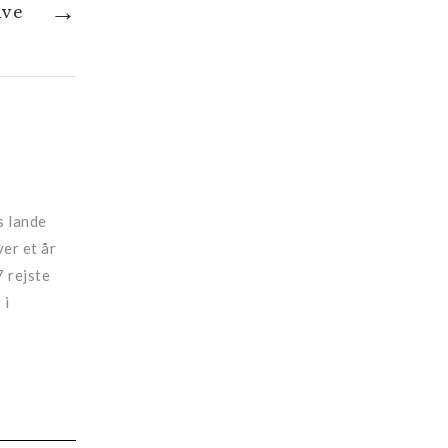
ive
s lande
er et år
7 rejste
 i