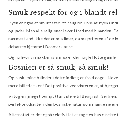
Smuk respekt for og i blandt re
Byen er også et smukt sted ift. religion. 85% af byens i
og jøder. Men alle religioner lever i fred med hinanden
nærmest end ikke der er muslimer, da majoriteten af de lok
debatten hjemme i Danmark at se.
Og nu hvor vi snakker islam, så er der nogle flotte gaml
Bosnien er så smuk, så smuk!
Og husk; mine billeder i dette indlæg er fra 4 dage i No
mere billede skøn! Det positive ved vinteren er, at bjerg
Vi tog en (meget bumpy) tur videre til Beograd i Serbien. 
perfekte udsigter i den bosniske natur, som mange siger
Alternativt er det også relativt let at tage en bus direkte