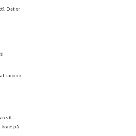
ti. Det er
il
r at ramme
an vil
s kone på